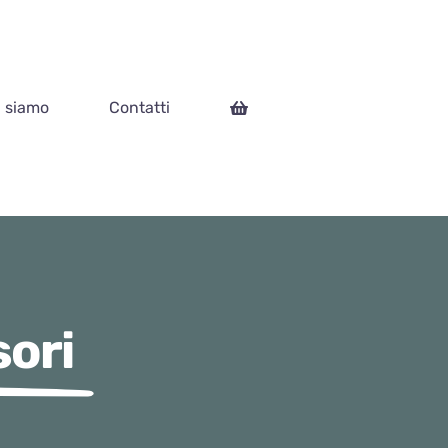
i siamo
Contatti
sori