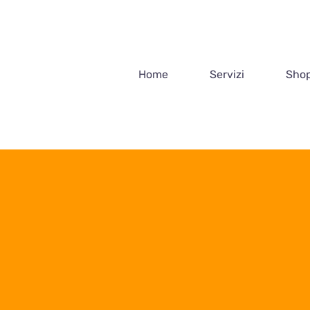
Salta
al
contenuto
Home
Servizi
Shop