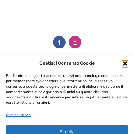
Gestisci Consenso Cookie
Via Ugo Bartesaghi, 7,
Per fornire le migliori esperienze, utilizziamo tecnologie come i cookie
23811 Ballabio LC
per memorizzare e/o accedere alle informazioni del dispositivo. Il
consenso a queste tecnologie ci permetterà di elaborare dati come il
Cell. +39 350 154 8332
comportamento di navigazione o ID unici su questo sito. Non
info@edicolacreativa.it
acconsentire o ritirare il consenso può influire negativamente su alcune
caratteristiche e funzioni.
Whatsapp +
39 350 154 8332
Gestisci servizi
Accetta