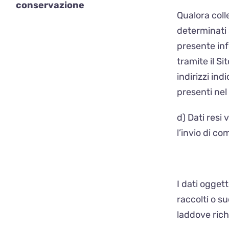
conservazione
Qualora coll
determinati s
presente info
tramite il Si
indirizzi ind
presenti nel
d) Dati resi
l’invio di c
I dati ogget
raccolti o s
laddove rich