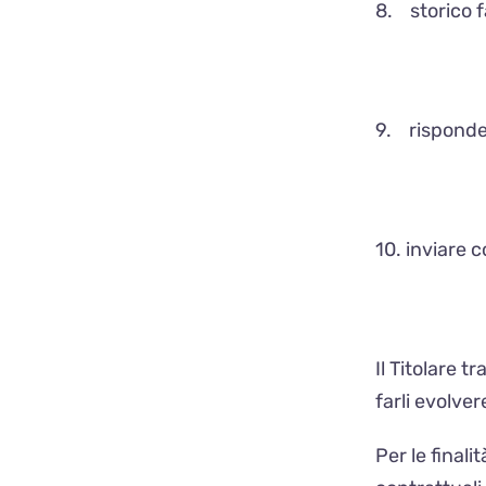
8. storico f
9. risponder
10. inviare 
Il Titolare t
farli evolver
Per le finali