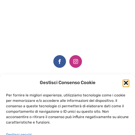
Gestisci Consenso Cookie
Via Ugo Bartesaghi, 7,
Per fornire le migliori esperienze, utilizziamo tecnologie come i cookie
23811 Ballabio LC
per memorizzare e/o accedere alle informazioni del dispositivo. Il
consenso a queste tecnologie ci permetterà di elaborare dati come il
Cell. +39 350 154 8332
comportamento di navigazione o ID unici su questo sito. Non
info@edicolacreativa.it
acconsentire o ritirare il consenso può influire negativamente su alcune
caratteristiche e funzioni.
Whatsapp +
39 350 154 8332
Gestisci servizi