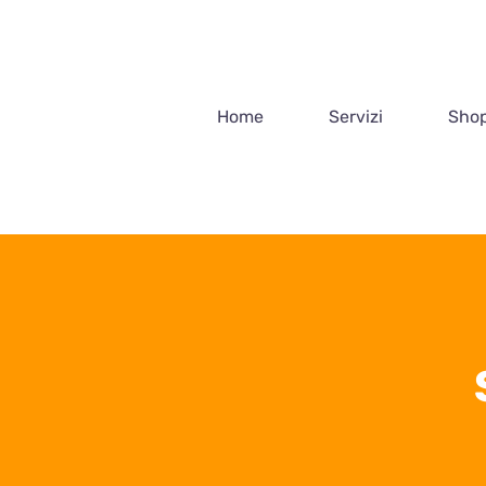
Salta
al
contenuto
Home
Servizi
Shop