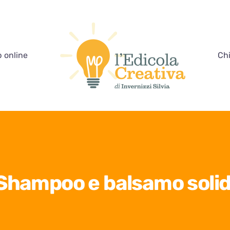
 online
Ch
Shampoo e balsamo solid