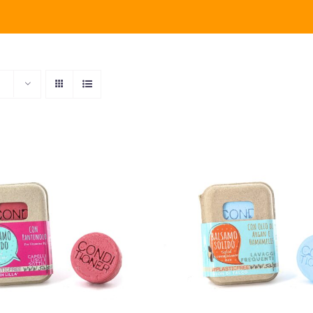
NGI AL CARRELLO
/
AGGIUNGI AL CARREL
QUICK VIEW
QUICK VIEW