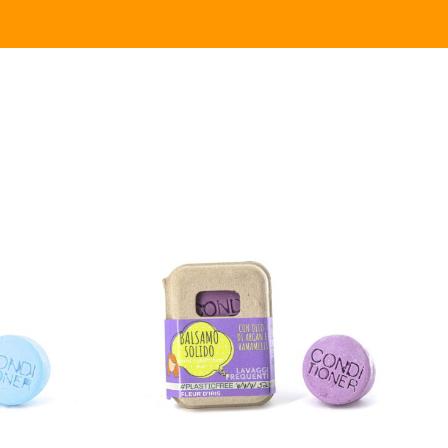
LO
/
AGGIUNGI AL CARRELLO
/
QUICK VIEW