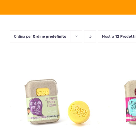
Ordina per
Ordine predefinito
Mostra
12 Prodotti
AGGIUNGI AL CARRELLO
/
AGGIU
QUICK VIEW