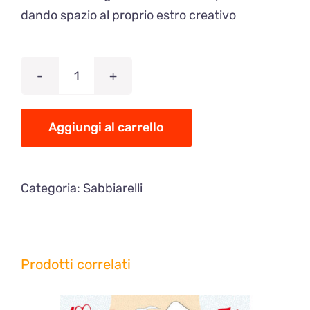
dando spazio al proprio estro creativo
Sabbiarelli,
album
-
Aggiungi al carrello
Cosa
faremo
Categoria:
Sabbiarelli
da
grandi
quantità
Prodotti correlati