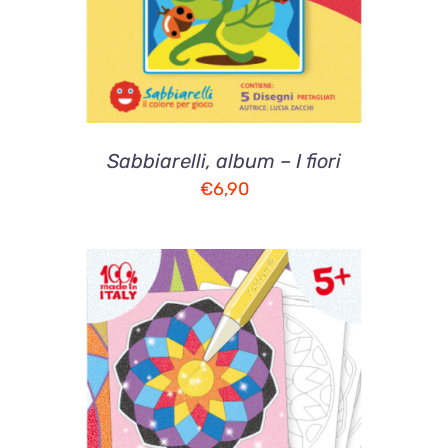
Sabbiarelli, album – I fiori
€
6,90
AGGIUNGI AL CARRELLO
/