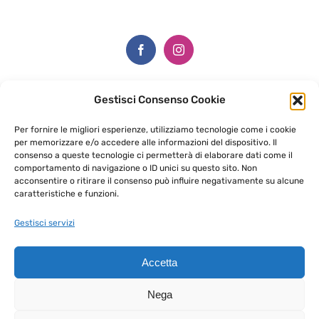
Gestisci Consenso Cookie
Via Ugo Bartesaghi, 7,
Per fornire le migliori esperienze, utilizziamo tecnologie come i cookie
23811 Ballabio LC
per memorizzare e/o accedere alle informazioni del dispositivo. Il
consenso a queste tecnologie ci permetterà di elaborare dati come il
Cell. +39 350 154 8332
comportamento di navigazione o ID unici su questo sito. Non
info@edicolacreativa.it
acconsentire o ritirare il consenso può influire negativamente su alcune
caratteristiche e funzioni.
Whatsapp +
39 350 154 8332
Gestisci servizi
Accetta
Nega
© Copyright 2021 - EDICOLA CREATIVA DI INVERNIZZI SILVIA |