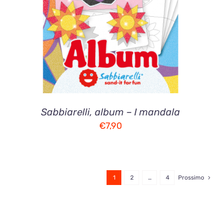
DETTAGLI
Sabbiarelli, album – I mandala
€
7,90
1
2
…
4
Prossimo