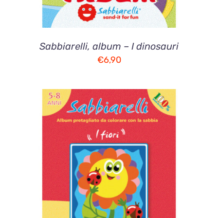
Sabbiarelli, album – I dinosauri
€
6,90
AGGIUNGI AL CARRELLO
/
DETTAGLI