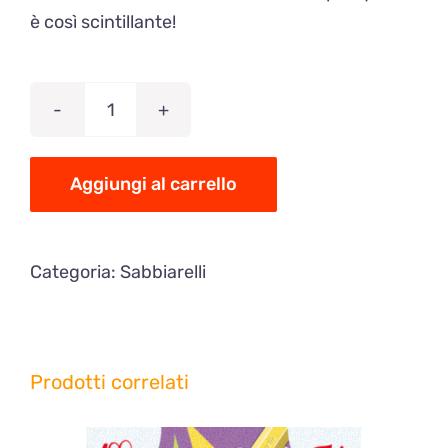
è così scintillante!
Sabbiarelli,
kit
-
Aggiungi al carrello
Bambini
e
Categoria:
Sabbiarelli
cuccioli
quantità
Prodotti correlati