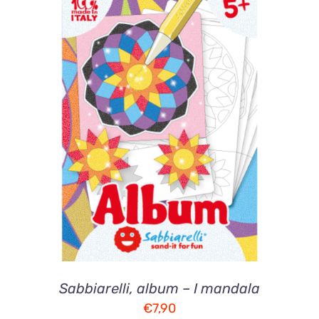
AGGIUNGI AL CARRELLO
/
DETTAGLI
Sabbiarelli, album – I mandala
€
7,90