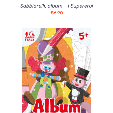
Sabbiarelli, album – I Supereroi
€
6,90
AGGIUNGI AL CARRELLO
/
DETTAGLI